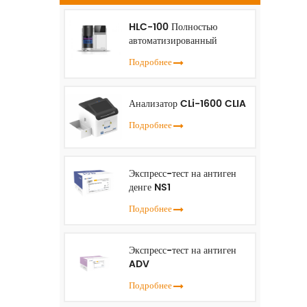
P
о
HLC-100 Полностью
Ф
автоматизированный
анализатор HbA1c
Подробнее
се
ж
Анализатор CLi-1600 CLIA
Подробнее
со
Экспресс-тест на антиген
ф
денге NS1
ж
Подробнее
Экспресс-тест на антиген
ADV
Подробнее