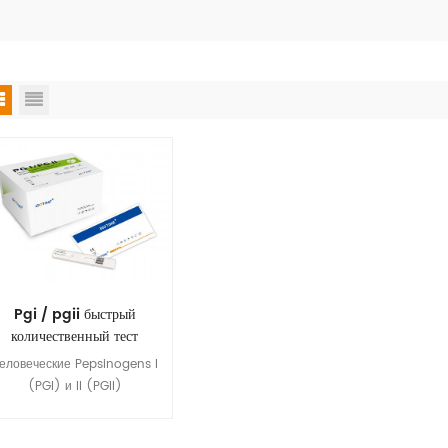
Pgi / pgii быстрый
количественный тест
еловеческие Pepsinogens I
(PGI) и II (PGII)
Профензоимы Pepsin-An
ндопротеназа .желудка сок.