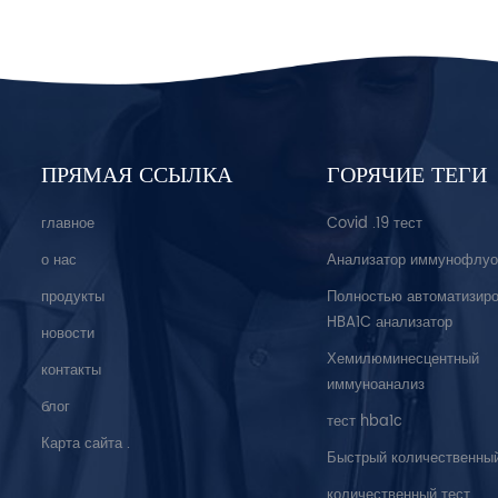
ПРЯМАЯ ССЫЛКА
ГОРЯЧИЕ ТЕГИ
главное
Covid .19 тест
о нас
Анализатор иммунофлуо
продукты
Полностью автоматизир
HBA1C анализатор
новости
Хемилюминесцентный
контакты
иммуноанализ
блог
тест hba1c
Карта сайта .
Быстрый количественный
количественный тест