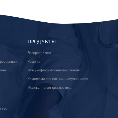
ПРОДУКТЫ
Экспресс-тест
ресценции
Решения
ован
Иммунофлуоресцентный реагент
Хемилюминесцентный иммуноанализ
Молекулярная диагностика
 тест