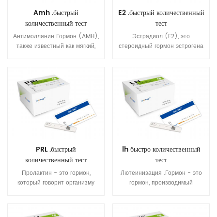
Amh .быстрый
E2 .быстрый количественный
количественный тест
тест
Антимоллянин Гормон (AMH),
Эстрадиол (E2), это
также известный как мягкий,
стероидный гормон эстрогена
ингибирующий Гормон (MIH),
и главный женский секс
является гликопротеиновым
гормон. Он участвует в
гормоном, структурно
регулировании эстразных и
связанным с ингибин и Activin
менструальных женщин
от преобразования фактора
репродуктивных циклы.
роста бета суперсамоны, чей
Эстрадиол отвечает за
Ключевые роли находятся в
развивать вторичные
дифференцировке роста и
сексуальные характеристики
фолликулогенез.
женщин и важно в разработке
и поддержании женских
PRL .быстрый
lh быстро количественный
репродуктивных тканей.
количественный тест
тест
Пролактин - это гормон,
Лютеинизация .Гормон - это
который говорит организму
гормон, производимый
сделать грудное молоко когда
гонадотропными клетками в
Человек беременна или
передней части гипофиза
кормление грудью.
Grand. у женщин острый рост