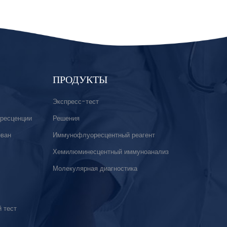
ПРОДУКТЫ
Экспресс-тест
ресценции
Решения
ован
Иммунофлуоресцентный реагент
Хемилюминесцентный иммуноанализ
Молекулярная диагностика
 тест