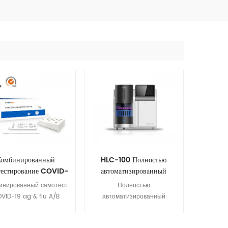
Комбинированный
HLC-100 Полностью
тестирование COVID-
автоматизированный
19 ag & flu A/B
анализатор HbA1c
инированный самотест
Полностью
VID-19 ag & flu A/B
автоматизированный
редставляет собой
анализатор HbA1c компании
унохроматографию с
Biotime HLC-100