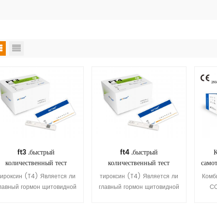
ft3 .быстрый
ft4 .быстрый
количественный тест
количественный тест
само
тироксин (T4) Является ли
тироксин (T4) Является ли
Комб
лавный гормон щитовидной
главный гормон щитовидной
CO
железы, выделяемый в
железы, выделяемый в
п
кровоток на щитовидной
кровоток на щитовидной
имм