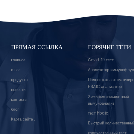
ПРЯМАЯ ССЫЛКА
ГОРЯЧИЕ ТЕГИ
главное
Covid .19 тест
о нас
Анализатор иммунофлуо
продукты
Полностью автоматизир
HBA1C анализатор
новости
Хемилюминесцентный
контакты
иммуноанализ
блог
тест hba1c
Карта сайта .
Быстрый количественный
количественный тест