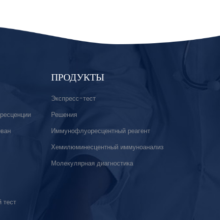
ПРОДУКТЫ
Экспресс-тест
ресценции
Решения
ован
Иммунофлуоресцентный реагент
Хемилюминесцентный иммуноанализ
Молекулярная диагностика
 тест