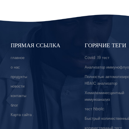
ПРЯМАЯ ССЫЛКА
ГОРЯЧИЕ ТЕГИ
главное
Covid .19 тест
о нас
Анализатор иммунофлуо
продукты
Полностью автоматизир
HBA1C анализатор
новости
Хемилюминесцентный
контакты
иммуноанализ
блог
тест hba1c
Карта сайта .
Быстрый количественный
количественный тест