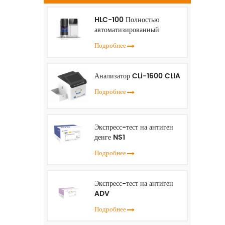
(
HLC-100 Полностью
автоматизированный
анализатор HbA1c
с
Подробнее
о
р
Анализатор CLi-1600 CLIA
Подробнее
по
Экспресс-тест на антиген
к
денге NS1
Подробнее
Экспресс-тест на антиген
ADV
Подробнее