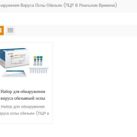
наружения Вируса Оспы Обезьян (ПЦР В Реальном Времени)
Набор для обнаружения
вируса обезьяньей оспы
ПЦР в реальном времени)
Набор для обнаружения
ируса оспы обезьян (ПЦР в
реальном времени)
предназначен для
ачественного обнаружения