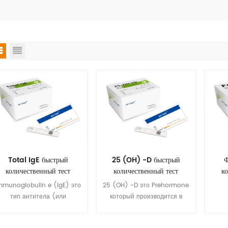
Total IgE быстрый
25 (OH) -D быстрый
Ф
количественный тест
количественный тест
к
mmunoglobulin e (IgE) это
25 (OH) -D это Prehormone
тип антитела (или
который производится в
Immunoglobulin (Ig)
печени гидроксилирование
вну
изотип») Это было найдено
витамин D3
кот