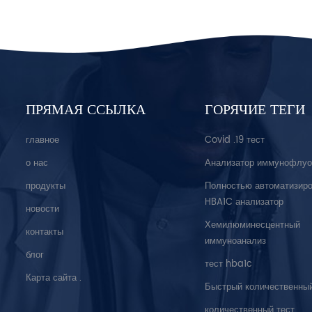
ПРЯМАЯ ССЫЛКА
ГОРЯЧИЕ ТЕГИ
главное
Covid .19 тест
о нас
Анализатор иммунофлуо
продукты
Полностью автоматизир
HBA1C анализатор
новости
Хемилюминесцентный
контакты
иммуноанализ
блог
тест hba1c
Карта сайта .
Быстрый количественный
количественный тест