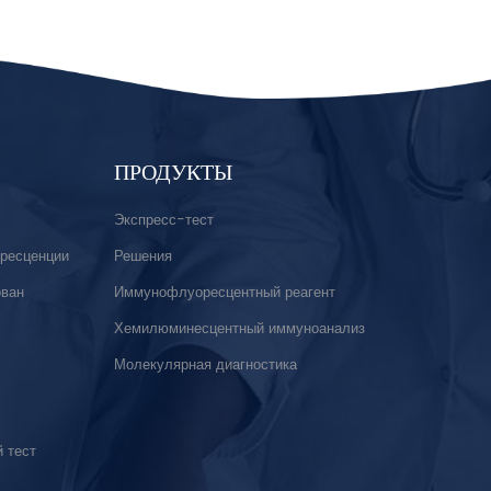
ПРОДУКТЫ
Экспресс-тест
ресценции
Решения
ован
Иммунофлуоресцентный реагент
Хемилюминесцентный иммуноанализ
Молекулярная диагностика
 тест