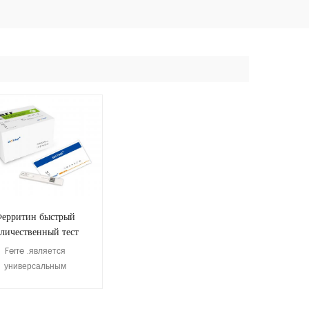
ерритин быстрый
оличественный тест
Ferre .является
универсальным
триклеточным белком,
орый хранит железо и