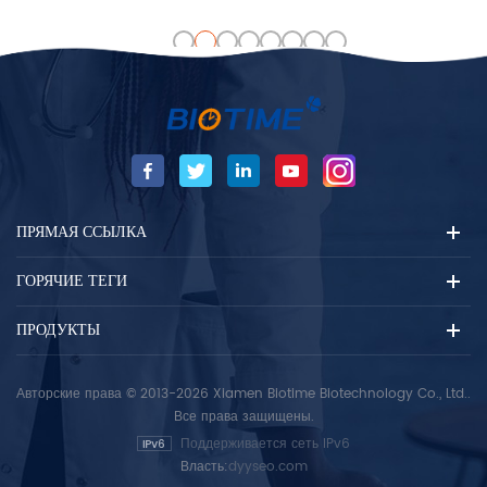
«изотип») Это было найдено
Biotime HLC-100
только в млекопитающих. IgE
представляет собой быстрое,
синтезируется плазмой
надежное решение для
клетки. IGE Основная функция
диагностики диабета..
- иммунитет для паразитов,
точность. способность
таких как гельминты, такие
измерять hba1c,, hbf, и
как Schistosoma Mansoni,
другие фрагменты
Trichinella Спиралис и
гемоглобина позволяет
фаспила Hepatica. Total Ige
клиницистам быстро, ставить
используется во время
точные диагнозы,, что
ПРЯМАЯ ССЫЛКА
Иммунная защита против
облегчает своевременное
Некоторые прощезановые
лечение пациента.
ГОРЯЧИЕ ТЕГИ
паразиты, такие как
плазмодиум Falciparum.
ПРОДУКТЫ
Общая ИГЭ, возможно,
развивалась как последняя
линия защиты для защиты
Авторские права © 2013-2026 Xiamen Biotime Biotechnology Co., Ltd..
против япы.
Все права защищены.
Поддерживается сеть IPv6
Власть:
dyyseo.com