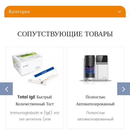
Категории
СОПУТСТВУЮЩИЕ ТОВАРЫ
Total IgE Быстрый
Полностью
Количественный Тест
Автоматизированный
Анализатор HBA1C HLC-
Immunoglobulin e (IgE) это
Полностью
100
тип антитела (или
автоматизированный
Immunoglobulin (Ig)
анализатор hba1c компании