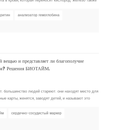
ла в крови, которая переносит кислород. железо также
вья клеток, кожи, волос, и ногтей. дефицит железа ,
ространенных нарушений питания. им страдают от трех
рритин
анализатор гемоглобина
составляет от половины до двух третей населе...
ой вещью и представляет ли благополучие
щем? Решения БИОТАЙМ.
. большинство людей стареют. они находят место для
ные карты, женятся, заводят детей, и называют это
” — Майя Энджелоу . недавние выводы старение –
зменениям во всех системах организма и всех
йм
сердечно-сосудистый маркер
ние развивается с разной скоростью у разных людей,...