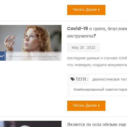
Читать Далее
Covid-19 и грипп, безусловно
инструменты?
May 20 , 2022
последние данные о случаях covi
что, очевидно, создало монумента
устранило иллюзию доминирования
крошечных членов общества — вир
ТЕГИ :
диагностическое тес
сезона сильно повлияла. грипп и 
Комбинированный самотестиров
Читать Далее
Является ли оспа обезьян ещ