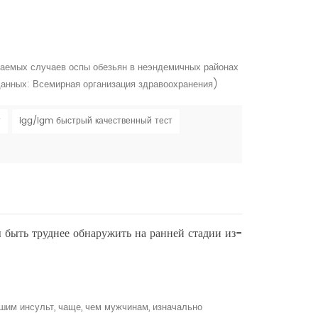
ваемых случаев оспы обезьян в неэндемичных районах
к данных: Всемирная организация здравоохранения)
выделен и идентифицирован в 1958 году, когда
ура в исследовательский центр в Дании, заболели .,
т
igg/igm быстрый качественный тест
учай заболевания человека был в 1970 году, ког...
быть труднее обнаружить на ранней стадии из-
шим инсульт, чаще, чем мужчинам, изначально