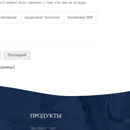
 это может быть связано с тем, что они не всегда
 считать «классическими» симптомами инсульта, так
семирной организации по борьбе с инсультом, WSO:
тирование
сердечный тропонин
биомаркер BNP
х типов инсульта среди женщин всех возрастов оцени...
Последний
раницы]
ПРОДУКТЫ
Экспресс-тест