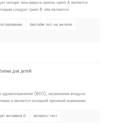
ует четыре типа вируса гриппа. грипп A является
оторым следует грипп B. оба являются
ы схожи. грипп,, также известный как грипп , это
ие, которое наиболее распространено в осенние и
тестирование
биотайм тест на антиген
ает инфекции носа, горла, и легких. он легко
лема для детей
 здравоохранения (ВОЗ),, загрязнение воздуха
ловек и является основной причиной изменения
ействию высоких уровней загрязнения воздуха, могут
ицита витамина D в более позднем возрасте. дети
ит витамина D
экспресс-тест
 загрязнение воздуха является главным фактором,