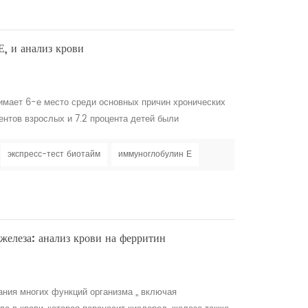
Е, и анализ крови
имает 6-е место среди основных причин хронических
центов взрослых и 7.2 процента детей были
ой. — наиболее распространенной серьезной
 для жизни реакциями являются лекарства, продукты
экспресс-тест биотайм
иммуноглобулин Е
годные расходы на аллергию превышают миллиард. в
 железа: анализ крови на ферритин
ния многих функций организма ,, включая