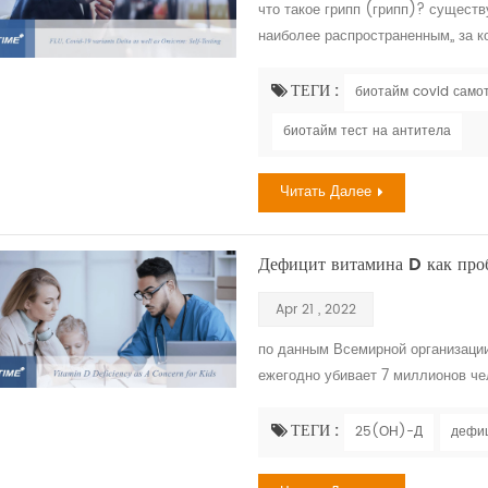
что такое грипп (грипп)? существ
наиболее распространенным,, за к
высококонтагиозными, и их симптом
вирусное респираторное заболеван
ТЕГИ :
биотайм covid само
зимние месяцы. вирус гриппа вызыв
биотайм тест на антитела
распростран...
Читать Далее
Дефицит витамина D как проб
Apr 21 , 2022
по данным Всемирной организации
ежегодно убивает 7 миллионов че
климата. дети, подвергшиеся возд
подвергаться большему риску деф
ТЕГИ :
25(ОН)-Д
дефиц
имеют право на здоровое будущее
определ...