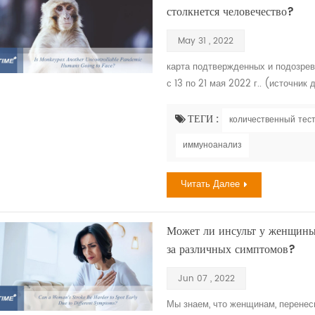
столкнется человечество?
May 31 , 2022
карта подтвержденных и подозре
с 13 по 21 мая 2022 г.. (источни
Вирус оспы обезьян был впервые 
обезьяны, отправленные из Сингап
ТЕГИ :
количественный тес
однако , первый подтвержденный сл
иммуноанализ
Читать Далее
Может ли инсульт у женщины 
за различных симптомов?
Jun 07 , 2022
Мы знаем, что женщинам, перенес