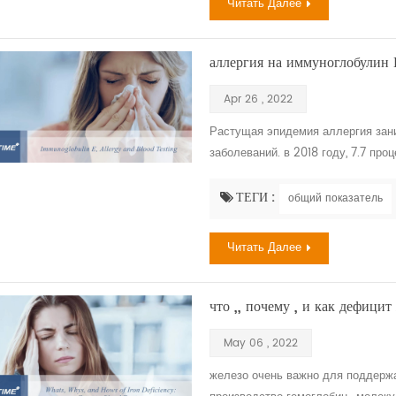
Читать Далее
аллергия на иммуноглобулин 
Apr 26 , 2022
Растущая эпидемия аллергия зан
заболеваний. в 2018 году, 7.7 про
диагностированы сенной лихорадк
аллергической болезнью, опасной
ТЕГИ :
общий показатель
питания, и укусы насекомых. еже
2018 году, ...
Читать Далее
что ,, почему , и как дефицит
May 06 , 2022
железо очень важно для поддержа