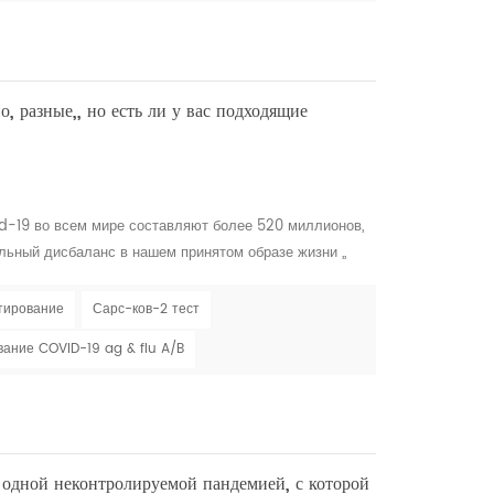
, разные,, но есть ли у вас подходящие
d-19 во всем мире составляют более 520 миллионов,
льный дисбаланс в нашем принятом образе жизни ,,
 хозяина и бросило яркий свет на некоторых из самых
усы . также его корреляция с гриппом в течение
тирование
Сарс-ков-2 тест
COVID-19 в основном распространяются через не...
ание COVID-19 ag & flu A/B
е одной неконтролируемой пандемией, с которой