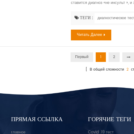
ставится диагноз «не инсульт », и
проявляют то, что можно было бы
часто, как мужчины. По данным В
ТЕГИ :
диагностическое тес
частота и распространенность все
Читать Далее
Первый
1
2
[ В общей сложности
2
ст
ПРЯМАЯ ССЫЛКА
ГОРЯЧИЕ ТЕГИ
главное
Covid .19 тест