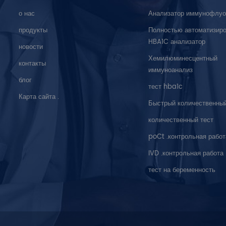
о нас
Анализатор иммунофлуо
продукты
Полностью автоматизир
HBA1C анализатор
новости
Хемилюминесцентный
контакты
иммуноанализ
блог
тест hba1c
Карта сайта .
Быстрый количественный
количественный тест
poCt .контрольная работ
IVD .контрольная работа
тест на беременность