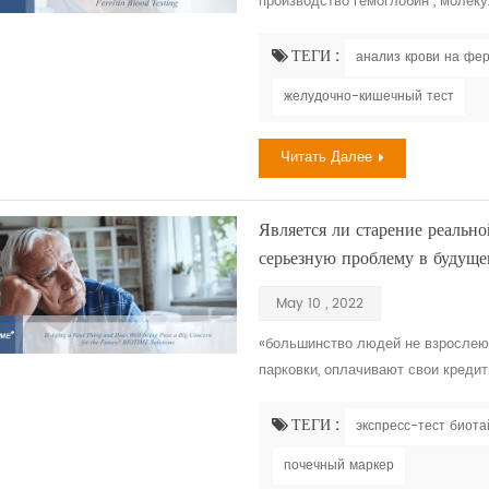
производство гемоглобин , молеку
необходимо для поддержания здоро
на самом деле, из наиболее расп
ТЕГИ :
анализ крови на фе
до пяти миллиардов человек,, что 
желудочно-кишечный тест
Читать Далее
Является ли старение реальн
серьезную проблему в буду
May 10 , 2022
«большинство людей не взрослеют
парковки, оплачивают свои кредит
зрелостью. чем это это, стареет.
сложный процесс, приводящий к и
ТЕГИ :
экспресс-тест биота
функциях человека; однако, старе
почечный маркер