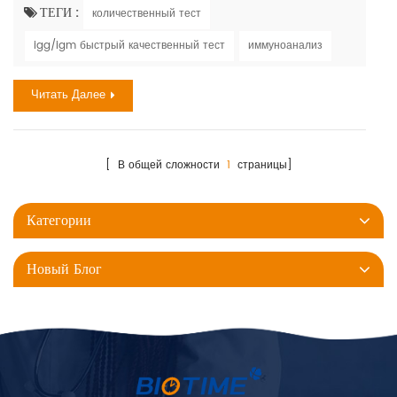
обезьян был впервые выделен и идентифицирован в 1958 году,
ТЕГИ :
количественный тест
когда обезьяны, отправленные из Сингапура в
igg/igm быстрый качественный тест
иммуноанализ
исследовательский центр в Дании, заболели ., однако , первый
подтвержденный случай заболевания человека был в 1970 году,
Читать Далее
ког...
[ В общей сложности
1
страницы]
Категории
Новый Блог