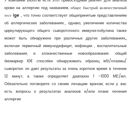
У компании Biotime есть этот превосходный реагент для анализа
крови на аллергию под названием,
общее
быстрый количественный
тест ige
., что точно соответствует общепринятым представлениям
об аллергических заболеваниях., однако, увеличение количества
циркулирующего общего сывороточного иммуноглобулина также
может быть обнаружено при различных других заболеваниях,,
включая первичный иммунодефицит, инфекции , воспалительные
заболевания, и злокачественные новообразования. общий
биомаркер IGE способен обнаруживать образец wb/плазмы/
сыворотки. он дает результаты за очень короткое время в течение
12 минут, а также определяет диапазон 1 -1000 МЕ/мл.
Обязательно поговорите со своим лечащим врачом, если у вас
есть вопросы о результатах анализов и/или плане лечения
аллергии.