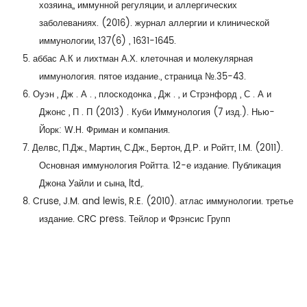
хозяина,, иммунной регуляции, и аллергических
заболеваниях. (2016). журнал аллергии и клинической
иммунологии, 137(6) , 1631-1645.
5. аббас А.К и лихтман А.Х. клеточная и молекулярная
иммунология. пятое издание., страница №.35-43.
6.
Оуэн , Дж . А . , плоскодонка , Дж . , и Стрэнфорд , С . А и
Джонс , П . П (2013) . Куби Иммунология (7 изд.). Нью-
Йорк: W.H. Фриман и компания.
7. Делвс, П.Дж., Мартин, С.Дж., Бертон, Д.Р. и Ройтт, I.M. (2011).
Основная иммунология Ройтта. 12-е издание. Публикация
Джона Уайли и сына, ltd,.
8. Cruse, J.M. and lewis, R.E. (2010). атлас иммунологии. третье
издание. CRC press. Тейлор и Фрэнсис Групп