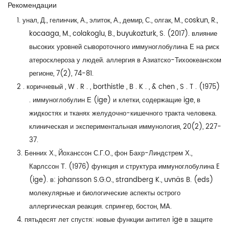
Рекомендации
1. унал, Д., гелинчик, А., элиток, А., демир, С., олгак, M., coskun, R.,
kocaaga, M., colakoglu, B., buyukozturk, S. (2017). влияние
высоких уровней сывороточного иммуноглобулина Е на риск
атеросклероза у людей. аллергия в Азиатско-Тихоокеанском
регионе, 7(2), 74-81.
2 . коричневый , W . R . , borthistle , B . K . , & chen , S . T . (1975)
. иммуноглобулин Е (ige) и клетки, содержащие ige, в
жидкостях и тканях желудочно-кишечного тракта человека.
клиническая и экспериментальная иммунология, 20(2), 227-
37.
3. Бенних Х., Йоханссон С.Г.О., фон Бахр-Линдстрем Х.,
Карлссон Т. (1976) функция и структура иммуноглобулина E
(ige). в: johansson S.G.O., strandberg K., uvnäs B. (eds)
молекулярные и биологические аспекты острого
аллергическая реакция. спрингер, бостон, MA.
4. пятьдесят лет спустя: новые функции антител ige в защите