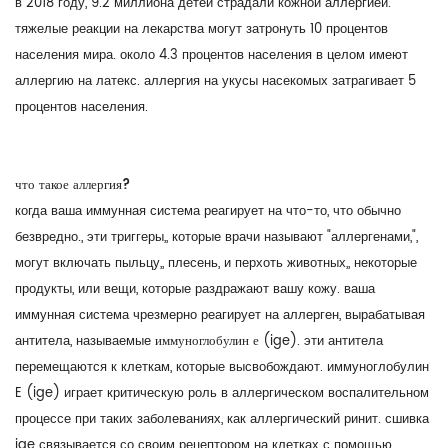
в 2018 году, 9.2 миллиона детей страдали кожной аллергией.
тяжелые реакции на лекарства могут затронуть 10 процентов
населения мира. около 4.3 процентов населения в целом имеют
аллергию на латекс. аллергия на укусы насекомых затрагивает 5
процентов населения.
что такое аллергия?
когда ваша иммунная система реагирует на что-то, что обычно
безвредно., эти триггеры,, которые врачи называют "аллергенами,",
могут включать пыльцу,, плесень, и перхоть животных,, некоторые
продукты, или вещи, которые раздражают вашу кожу. ваша
иммунная система чрезмерно реагирует на аллерген, вырабатывая
антитела, называемые
иммуноглобулин е
(ige). эти антитела
перемещаются к клеткам, которые высвобождают. иммуноглобулин
E (ige) играет критическую роль в аллергическом воспалительном
процессе при таких заболеваниях, как аллергический ринит. сшивка
ige связывается со своим рецептором на клетках с помощью