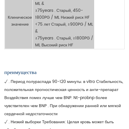
ML &
≥75years . Старый, 450-
Клиническое
1800PG / ML Низкий риск HF
значение
<75 лет Старый, ≥900PG / ML
&
≥75years . Старый, ≥1800PG /
ML Высокий риск HF
преимущества
√ . Период полураспада 90-120 минуты. в vitro Стабильность,
положительная прогностическая ценность и анти-препарат
Воздействия помех лучше чем BNP. Nt-probnp более
чувствителен чем BNP . При обнаружении ранней или мягкой
сердечной недостаточности
√ . Низкий выборки Требования: Целая кровь может быть