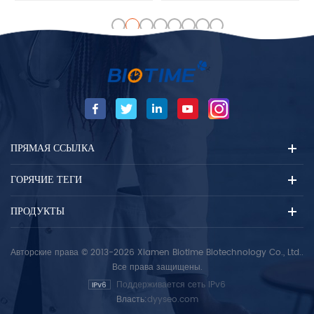
пациентов с болью в груди,
индикатор, чтобы судить есть
подозреваемый острый
реперфузия в тромболите
коронарный синдром (ACS)
терапия. Биотиме . Myo
и сердечная недостаточность
.Тестовый комплект в
(HF) и др.
основном используется для
обнаружения MYO
Количество в человеческой
сыворотке и плазме образцы.
ПРЯМАЯ ССЫЛКА
ГОРЯЧИЕ ТЕГИ
ПРОДУКТЫ
Авторские права © 2013-2026 Xiamen Biotime Biotechnology Co., Ltd..
Все права защищены.
Поддерживается сеть IPv6
Власть:
dyyseo.com