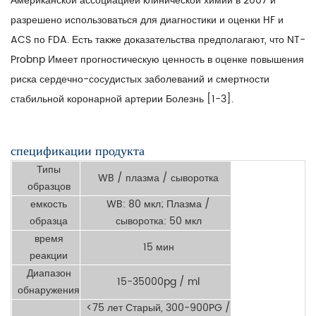
Американской ассоциацией клинической химии в 2007 и
разрешено использоваться для диагностики и оценки HF и
ACS по FDA. Есть также доказательства предполагают, что NT-
Probnp Имеет прогностическую ценность в оценке повышения
риска сердечно-сосудистых заболеваний и смертности
стабильной коронарной артерии Болезнь [1-3].
спецификации продукта
Типы
WB / плазма / сыворотка
образцов
емкость
WB: 80 мкл; Плазма /
образца
сыворотка: 50 мкл
время
15 мин
реакции
Диапазон
15-35000pg / ml
обнаружения
<75 лет Старый, 300-900PG /