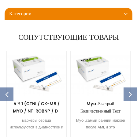
Категории
СОПУТСТВУЮЩИЕ ТОВАРЫ
5 В 1 (CTNI / CK-MB /
Myo .быстрый
MYO / NT-ROBNP / D-
Количественный Тест
DIMER) Быстрый
маркеры сердца
Myo .самый ранний маркер
Количественный Тест
используются в диагностике и
после AMI, и это
риску стратификация
чувствительный и точный