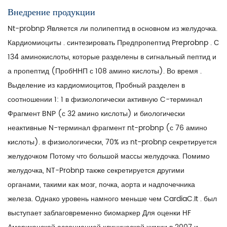
Внедрение продукции
Nt-probnp Является ли полипептид в основном из желудочка.
Кардиомиоциты . синтезировать Предпропептид Preprobnp . С
134 аминокислоты, которые разделены в сигнальный пептид и
а пропептид (ПробННП с 108 амино кислоты). Во время .
Выделение из кардиомиоцитов, Пробный разделен в
соотношении 1: 1 в физиологически активную C-терминал
Фрагмент BNP (с 32 амино кислоты) и биологически
неактивные N-терминал фрагмент nt-probnp (с 76 амино
кислоты). в физиологически, 70% из nt-probnp секретируется
желудочком Потому что большой массы желудочка. Помимо
желудочка, NT-Probnp также секретируется другими
органами, такими как мозг, почка, аорта и надпочечника
железа. Однако уровень намного меньше чем CardiaC.It . был
выступает заблаговременно биомаркер Для оценки HF