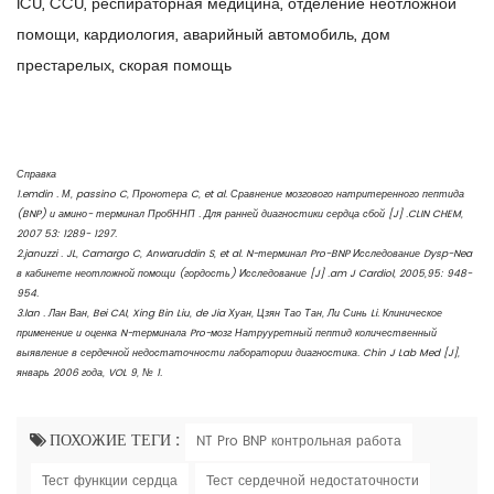
ICU, CCU, респираторная медицина, отделение неотложной
помощи, кардиология, аварийный автомобиль, дом
престарелых, скорая помощь
Справка
1.emdin . М, passino C, Пронотера C, et al. Сравнение мозгового натритеренного пептида
(BNP) и амино- терминал ПробННП . Для ранней диагностики сердца сбой [J] .CLIN CHEM,
2007 53: 1289- 1297.
2.januzzi . JL, Camargo C, Anwaruddin S, et al. N-терминал Pro-BNP Исследование Dysp-Nea
в кабинете неотложной помощи (гордость) Исследование [J] .am J Cardiol, 2005,95: 948-
954.
3.lan . Лан Ван, Bei CAI, Xing Bin Liu, de Jia Хуан, Цзян Тао Тан, Ли Синь Li. Клиническое
применение и оценка N-терминала Pro-мозг Натрууретный пептид количественный
выявление в сердечной недостаточности лаборатории диагностика. Chin J Lab Med [J],
январь 2006 года, VOL 9, № 1.
ПОХОЖИЕ ТЕГИ :
NT Pro BNP контрольная работа
Тест функции сердца
Тест сердечной недостаточности