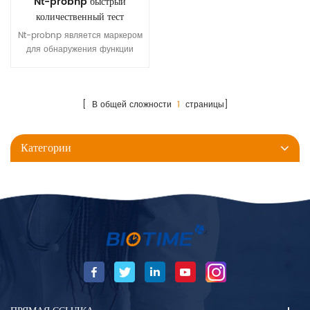
Nt-probnp быстрый
количественный тест
Nt-probnp является маркером
для обнаружения функции
сердца, с длительным
периодом полураспада и
высокой специфичности
Биотиме . Nt-probnp Тестовый
[ В общей сложности
1
страницы]
комплект обнаруживает
количество NT-Probnp В
Категории
человеческой цельной крови,
сыворотке и плазме образцы.