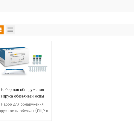
Набор для обнаружения
вируса обезьяньей оспы
ПЦР в реальном времени)
Набор для обнаружения
ируса оспы обезьян (ПЦР в
реальном времени)
предназначен для
ачественного обнаружения