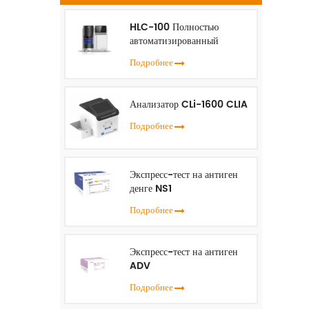
(
HLC-100 Полностью
автоматизированный
анализатор HbA1c
с
Подробнее
о
р
Анализатор CLi-1600 CLIA
Подробнее
по
Экспресс-тест на антиген
к
денге NS1
Подробнее
Экспресс-тест на антиген
ADV
Подробнее