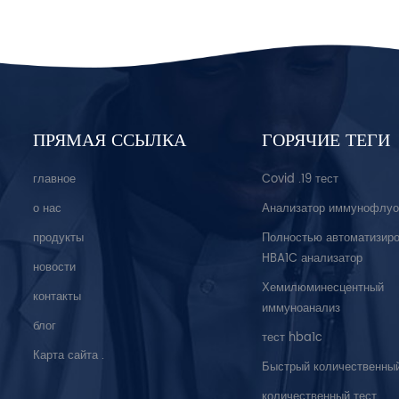
ПРЯМАЯ ССЫЛКА
ГОРЯЧИЕ ТЕГИ
главное
Covid .19 тест
о нас
Анализатор иммунофлуо
продукты
Полностью автоматизир
HBA1C анализатор
новости
Хемилюминесцентный
контакты
иммуноанализ
блог
тест hba1c
Карта сайта .
Быстрый количественный
количественный тест