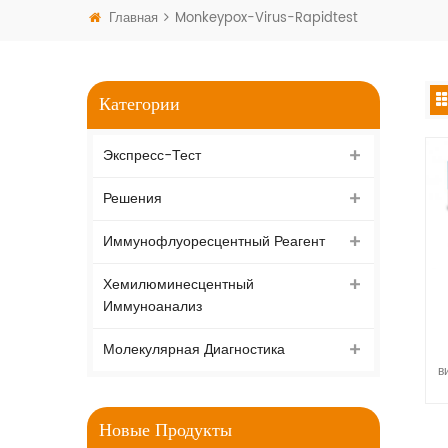
Главная
Monkeypox-Virus-Rapidtest
Категории
Экспресс-Тест
Решения
Иммунофлуоресцентный Реагент
Хемилюминесцентный
Иммуноанализ
(
Молекулярная Диагностика
в
Новые Продукты
к