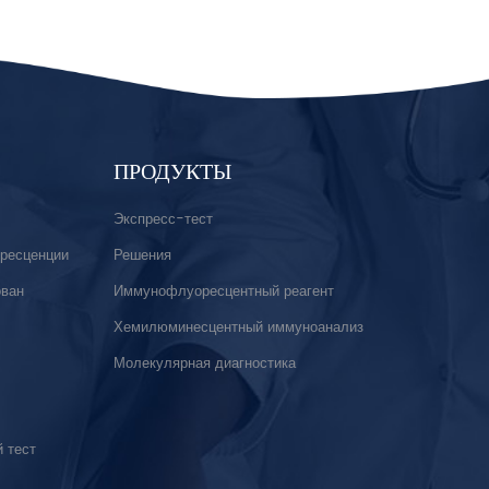
ПРОДУКТЫ
Экспресс-тест
ресценции
Решения
ован
Иммунофлуоресцентный реагент
Хемилюминесцентный иммуноанализ
Молекулярная диагностика
 тест