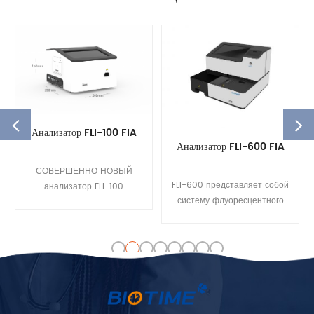
Анализатор FLI-100 FIA
Анализатор FLI-600 FIA
СОВЕРШЕННО НОВЫЙ
FLI-600 представляет собой
анализатор FLI-100
систему флуоресцентного
представляет собой
иммуноанализа с 6 каналами
повышенный стандарт
, которая использует кровь и
компании Biotime в
мочу для измерения
стремлении к простоте,
количественной
обеспечению качества и
концентрации целевого
безопасности данных для
аналита. Его
организаций
автоматизированный процесс
здравоохранения.