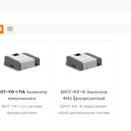
IOT-YG-I FIA Анализатор
БИОТ-ЮГ-И Анализатор
иммуноанализа
ФИА (флуоресцентный
иммуноферментный
BIOT-YG-I-это система
БИОТ-ЮГ-И представляет
анализатор)
флуоресцентного
собой одноканальную систему
иммуноанализа с одним
флуоресцентного
каналом, которая измеряет
иммуноанализа, которая