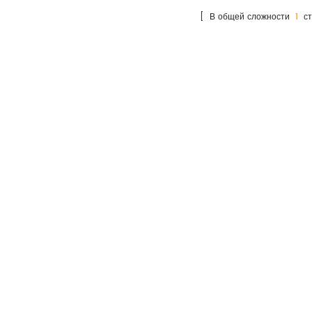
количественную
измеряет количественную
[ В общей сложности
1
ст
концентрацию целевого
концентрацию целевого
аналита в крови и моче
аналита в крови и моче
человека.
человека.