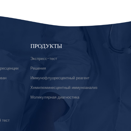
ПРОДУКТЫ
Экспресс-тест
ресценции
Решения
ован
Иммунофлуоресцентный реагент
Хемилюминесцентный иммуноанализ
Молекулярная диагностика
 тест