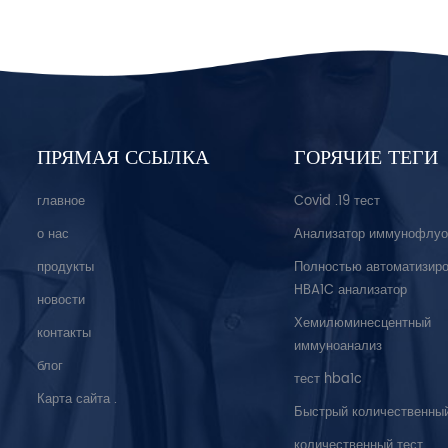
ПРЯМАЯ ССЫЛКА
ГОРЯЧИЕ ТЕГИ
главное
Covid .19 тест
о нас
Анализатор иммунофлуо
продукты
Полностью автоматизир
HBA1C анализатор
новости
Хемилюминесцентный
контакты
иммуноанализ
блог
тест hba1c
Карта сайта .
Быстрый количественный
количественный тест