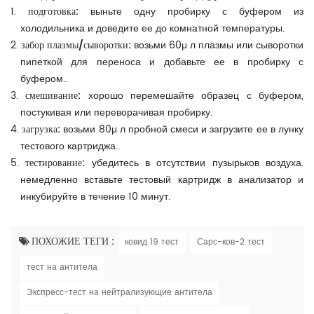
1.
подготовка:
выньте одну пробирку с буфером из
холодильника и доведите ее до комнатной температуры.
2.
забор плазмы/сыворотки:
возьми 60
μ
л плазмы или сыворотки
пипеткой для переноса и добавьте ее в пробирку с
буфером..
3.
смешивание:
хорошо перемешайте образец с буфером,
постукивая или переворачивая пробирку.
4.
загрузка:
возьми 80
μ
л пробной смеси и загрузите ее в лунку
тестового картриджа..
5.
тестирование:
убедитесь в отсутствии пузырьков воздуха.
немедленно вставьте тестовый картридж в анализатор и
инкубируйте в течение 10 минут.
ПОХОЖИЕ ТЕГИ :
ковид 19 тест
Сарс-ков-2 тест
тест на антитела
Экспресс-тест на нейтрализующие антитела