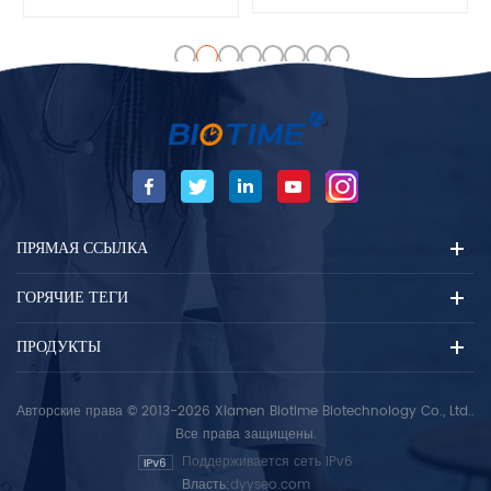
immunoassay for the in vitro
представляет собой
qualitative determination of
иммунохроматографию
IgG and IgM class antibodies
коллоидного золота,
to HSV1 in human serum.
предназначенную для
The test is intended for use
качественного определения
as an aid in the assessment
нуклеокапсидных антигенов
of immune status and as an
sars-cov-2 в мазках из носа,
aid in the diagnosis of HSV
мазках из горла и мокроте
infection. HSV-1 IgM test shall
людей, подозреваемых на
not be used for prenatal
covid-19 по их
screening of asymptomatic
ПРЯМАЯ ССЫЛКА
people, and the test results
of this reagent shall not be
ГОРЯЧИЕ ТЕГИ
used alone as the basis for
termination of pregnancy. -
ПРОДУКТЫ
Fluorescent immunoassay -
Herpes simplex viruses 1
Авторские права © 2013-2026 Xiamen Biotime Biotechnology Co., Ltd..
(HSV-1) infection -For in
Все права защищены.
vitro diagnostic use only. For
professional use only.
Поддерживается сеть IPv6
Власть:
dyyseo.com