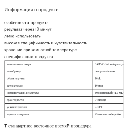
Информация о продукте
особенности продукта
результат через 10 минут
легко использовать
высокая специфичность и чувствительность
хранение при комнатной температуре
спецификации продукта
наименование товара
SARS-CoV-2
нейтрализующее
тип образца
сыворотка/плазма
объем загрузки
8
0
u
L
время реакции
10
мин
интерпретация
R
результаты
отрицательный: <1.5 МЕ/мл
срок годности
e
24 месяца
условия хранения
2-30℃
единица измерения
25 комплектов/коробка
T
стандартное восточное время
P
процедура