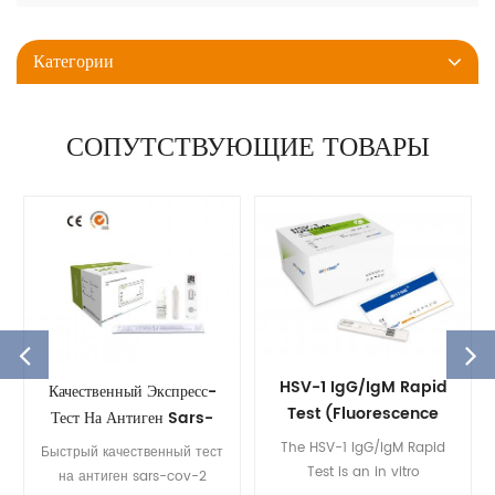
Категории
СОПУТСТВУЮЩИЕ ТОВАРЫ
HSV-1 IgG/IgM Rapid
Качественный Экспресс-
Test (Fluorescence
Тест На Антиген Sars-
Immunoassay)
Cov-2
The HSV-1 IgG/IgM Rapid
Быстрый качественный тест
Test is an in vitro
на антиген sars-cov-2