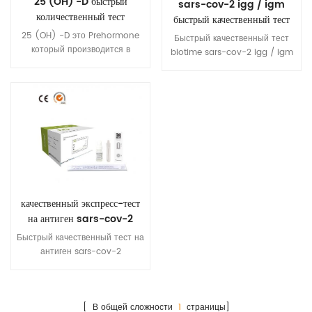
25 (OH) -D быстрый
sars-cov-2 igg / igm
количественный тест
быстрый качественный тест
25 (OH) -D это Prehormone
Быстрый качественный тест
который производится в
biotime sars-cov-2 igg / igm
печени гидроксилирование
предназначен для
витамин D3
определения антител sars-
(холекальциферол)
cov-2 igg и igm в плазме,
ферментом холекальциферол
сыворотке или цельной крови
25-гидроксилаза. врачи по
человека с помощью
всему миру измеряют этот
иммунохроматографического
метаболит, чтобы определить
анализа коллоидного золота
пациента Витамин D Статус.
качественный экспресс-тест
на антиген sars-cov-2
Быстрый качественный тест на
антиген sars-cov-2
представляет собой
иммунохроматографию
коллоидного золота,
предназначенную для
[ В общей сложности
1
страницы]