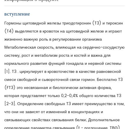
вступление
Гормоны щитовидной железы триодотиронин (T3) и тироксин
(T4) выделяются в кровоток на щитовидной железе и играют
жизненно важную роль в регулировании организма
Метаболическая скорость, влияющая на сердечно-сосудистую
систему, рост и метаболизм роста и костей и важна для
нормального развития функций гонадала и нервной системы
[1]. T3 . циркулирует в кровоточестве в качестве равновесной
смеси свободной и сывороточной связи гормон. Бесплатно T3
(FT3) это несвязанная и биологически активная форма,
которая представляет только 0,2-0,4% общего количества T3
[2-3]. Определение свободных T3 имеет преимущество в том,
что они не зависят от изменений в концентрациях и
связывающих свойствах связывания белки; Дополнительное
определение параметра связывания (t - поглощение, TBG)