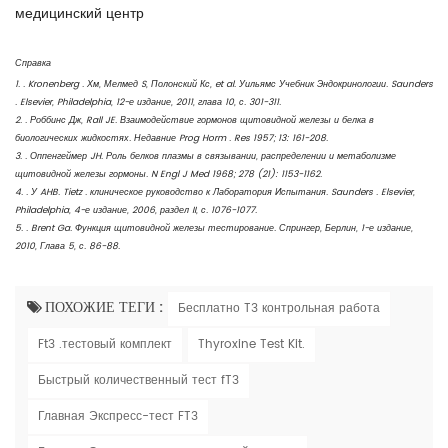
медицинский центр
Справка
1. . Kronenberg . Хм, Мелмед S, Полонский Кс, et al. Уильямс Учебник Эндокринологии. Saunders
. Elsevier, Philadelphia, 12-е издание, 2011, глава 10, с. 301-311.
2. . Роббинс Дж, Rall JE. Взаимодействие гормонов щитовидной железы и белка в
биологических жидкостях. Недавние Prog Horm . Res 1957; 13: 161-208.
3. . Оппенгеймер JH. Роль белков плазмы в связывании, распределении и метаболизме
щитовидной железы гормоны. N Engl J Med 1968; 278 (21): 1153-1162.
4. . У AHB. Tietz . клиническое руководство к Лаборатория Испытания. Saunders . Elsevier,
Philadelphia, 4-е издание, 2006, раздел II, с. 1076-1077.
5. . Brent Ga. Функция щитовидной железы тестирование. Спрингер, Берлин, 1-е издание,
2010, Глава 5, с. 86-88.
ПОХОЖИЕ ТЕГИ :
Бесплатно T3 контрольная работа
Ft3 .тестовый комплект
Thyroxine Test Kit.
Быстрый количественный тест fT3
Главная Экспресс-тест FT3