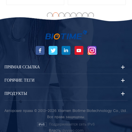
щитовидной железы делает
щитовидной железы и
различные цели органы.
является существенным
Сыворотка TT3 Концентрация
ингредиентом целостности
отражает щитовидную
гипоталамический гипофиз
железу Grand's возможность
железа. TT4 Меры могут быть
функционировать лучше чем
использованы для
щитовидная железа железа.
диагностики гипертиреоза,
TT3 .является важным
первичного и вторичного, а
показателем раннего
также TT4 Ингибирование
гипертиреоза и мониторинга
Лечение.
ПРЯМАЯ ССЫЛКА
рецидивирующего
гипертиреоза и псевдо
ГОРЯЧИЕ ТЕГИ
тиротоксикоза.
ПРОДУКТЫ
Авторские права © 2013-2026 Xiamen Biotime Biotechnology Co., Ltd..
Все права защищены.
Поддерживается сеть IPv6
Власть:
dyyseo.com