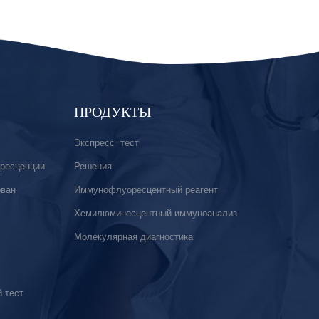
ПРОДУКТЫ
Экспресс-тест
ресценции
Решения
ован
Иммунофлуоресцентный реагент
Хемилюминесцентный иммуноанализ
Молекулярная диагностика
 тест