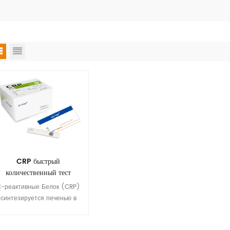
CRP быстрый
количественный тест
-реактивные Белок (CRP)
синтезируется печенью в
ответ на Интерлейкин-6 и
орошо известен как один из