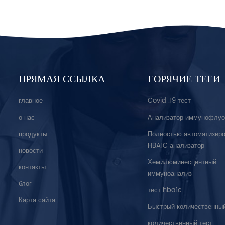
ПРЯМАЯ ССЫЛКА
ГОРЯЧИЕ ТЕГИ
главное
Covid .19 тест
о нас
Анализатор иммунофлуо
продукты
Полностью автоматизир
HBA1C анализатор
новости
Хемилюминесцентный
контакты
иммуноанализ
блог
тест hba1c
Карта сайта .
Быстрый количественный
количественный тест