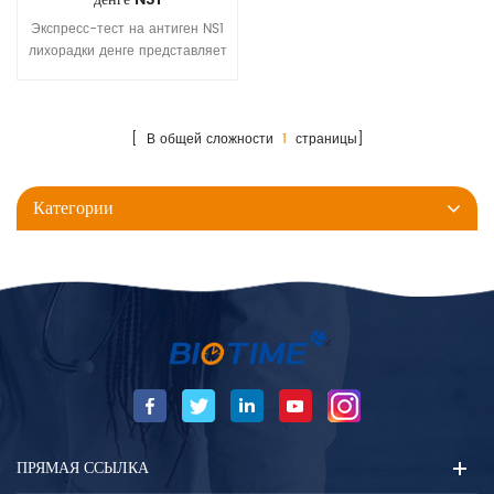
Экспресс-тест на антиген NS1
лихорадки денге представляет
собой иммуноанализ с
боковым потоком для
качественного обнаружения
антигена NS1 вируса денге в
[ В общей сложности
1
страницы]
сыворотке, плазме или
цельной крови человека. Он
Категории
предназначен для
использования
профессионалами в качестве
скринингового теста и
предоставляет
предварительный результат
теста, помогающий в
диагностике заражения
вирусом денге. Только для
профессионального
использования в диагностике
in vitro.
ПРЯМАЯ ССЫЛКА