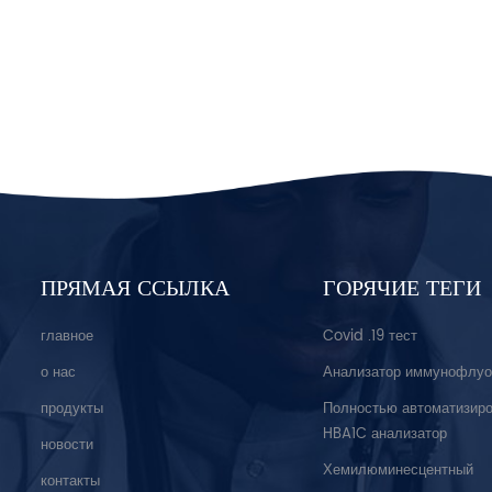
ПРЯМАЯ ССЫЛКА
ГОРЯЧИЕ ТЕГИ
главное
Covid .19 тест
о нас
Анализатор иммунофлуо
продукты
Полностью автоматизир
HBA1C анализатор
новости
Хемилюминесцентный
контакты