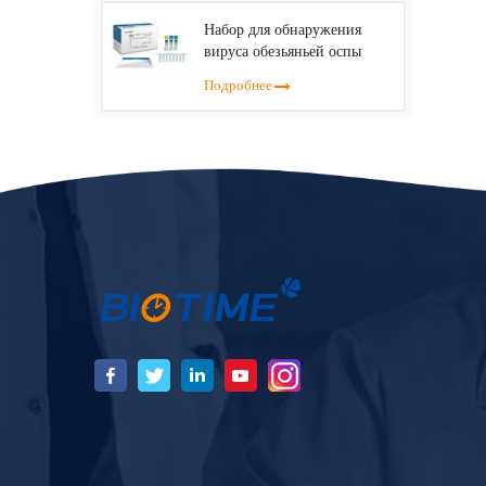
Набор для обнаружения
вируса обезьяньей оспы
(ПЦР в реальном времени)
Подробнее