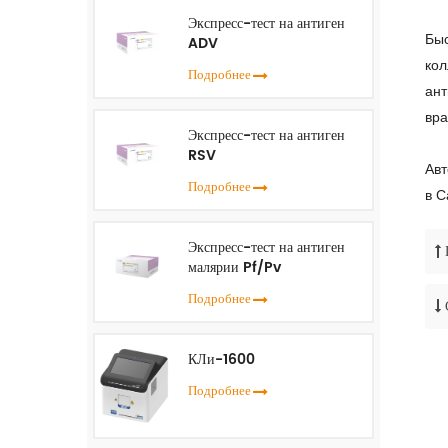
Экспресс-тест на антиген
Быс
ADV
кол
Подробнее
ант
вра
Экспресс-тест на антиген
RSV
Авт
Подробнее
в С
Экспресс-тест на антиген
малярии Pf/Pv
Подробнее
КЛи-1600
Подробнее