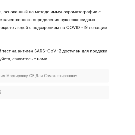
e, основанный на методе иммунохроматографии с
е качественного определения нуклеокапсидных
и мокроте людей с подозрением на COVID -19 лечащим
й тест на антиген SARS-CoV-2 доступен для продажи
йста, свяжитесь с нами.
чил Маркировку CE Для Самотестирования
9