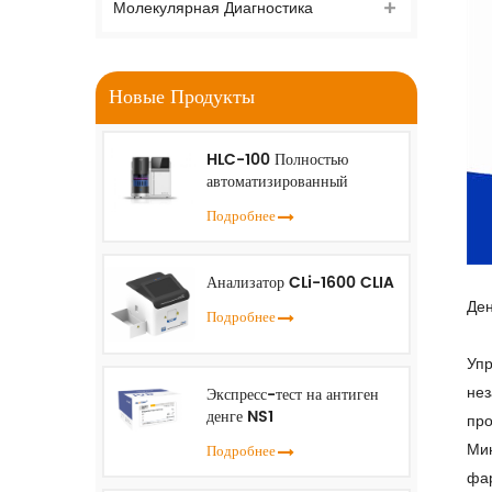
Молекулярная Диагностика
Новые Продукты
HLC-100 Полностью
автоматизированный
анализатор HbA1c
Подробнее
Анализатор CLi-1600 CLIA
Ден
Подробнее
Упр
нез
Экспресс-тест на антиген
денге NS1
про
Мин
Подробнее
фар