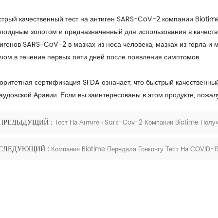
трый качественный тест на антиген SARS-CoV-2 компании Biotim
лоидным золотом и предназначенный для использования в качеств
игенов SARS-CoV-2 в мазках из носа человека, мазках из горла 
чом в течение первых пяти дней после появления симптомов.
оритетная сертификация SFDA означает, что быстрый качественны
аудовской Аравии. Если вы заинтересованы в этом продукте, пожалу
ПРЕДЫДУЩИЙ :
Тест На Антиген Sars-Cov-2 Компании Biotime Полу
СЛЕДУЮЩИЙ :
Компания Biotime Передала Гонконгу Тест На COVID-1