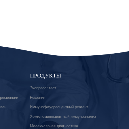
ПРОДУКТЫ
Экспресс-тест
ресценции
Решения
ован
Иммунофлуоресцентный реагент
Хемилюминесцентный иммуноанализ
Молекулярная диагностика