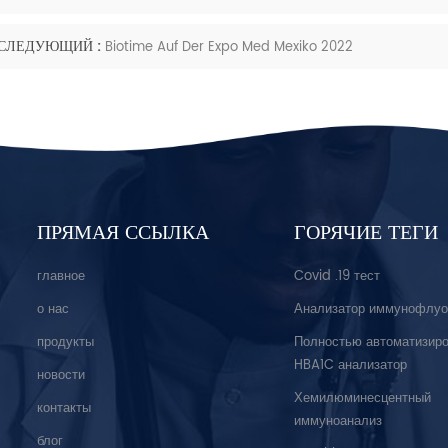
СЛЕДУЮЩИЙ :
Biotime Auf Der Expo Med Mexiko 2022
ПРЯМАЯ ССЫЛКА
ГОРЯЧИЕ ТЕГИ
главное
Covid .19 тест
о нас
Анализатор иммунофлуо
продукты
Полностью автоматизир
HBA1C анализатор
новости
Хемилюминесцентный
контакты
иммуноанализ
блог