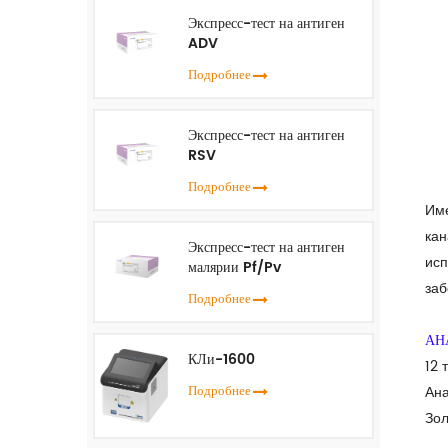
Экспресс-тест на антиген
ADV
Подробнее
Экспресс-тест на антиген
RSV
Подробнее
Име
кан
Экспресс-тест на антиген
исп
малярии Pf/Pv
заб
Подробнее
АН
КЛи-1600
12 
Подробнее
Ана
Зол