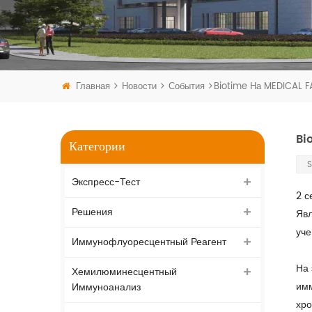
Главная
Новости
События
Biotime На MEDICAL F
Bi
Категории
S
Экспресс-Тест
2 с
Решения
Явл
уче
Иммунофлуоресцентный Реагент
На 
Хемилюминесцентный
имм
Иммуноанализ
хро