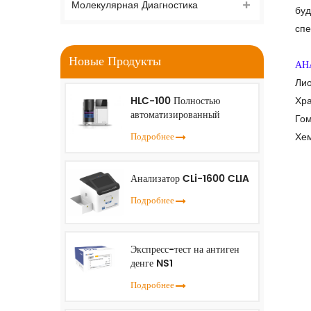
Молекулярная Диагностика
буд
спе
Новые Продукты
АН
Лио
HLC-100 Полностью
Хра
автоматизированный
Гом
анализатор HbA1c
Хе
Подробнее
Анализатор CLi-1600 CLIA
Подробнее
Экспресс-тест на антиген
денге NS1
Подробнее