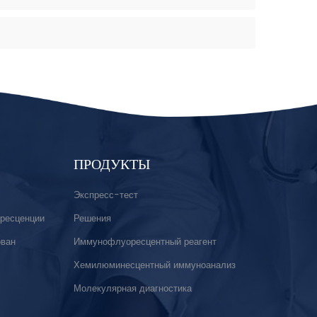
ПРОДУКТЫ
Экспресс-тест
ресценции
Решения
ован
Иммунофлуоресцентный реагент
Хемилюминесцентный иммуноанализ
Молекулярная диагностика