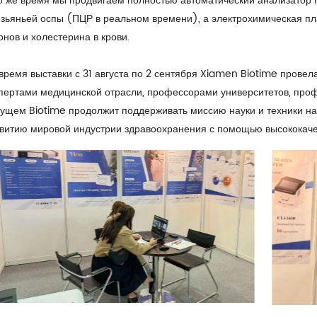
о же время мы продвигаем полностью автоматический анализатор 
зьяньей оспы (ПЦР в реальном времени), а электрохимическая пл
онов и холестерина в крови.
время выставки с 31 августа по 2 сентября Xiamen Biotime прове
пертами медицинской отрасли, профессорами университетов, профе
ущем Biotime продолжит поддерживать миссию науки и техники на 
витию мировой индустрии здравоохранения с помощью высококачес