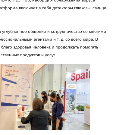
HbA1c HLC-100, набор для обнаружения вируса
атформа включает в себя детекторы глюкозы, свинца,
ла углубленное общение и сотрудничество со многими
ссиональными агентами и т. д. со всего мира. В
благо здоровья человека и продолжать помогать
твенных продуктов и услуг.