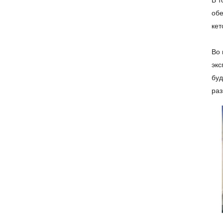
В т
обе
кет
Во 
экс
буд
раз