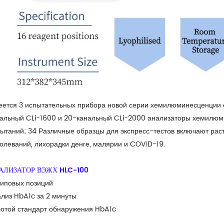
ется 3 испытательных прибора новой серии хемилюминесценции с
альный CLi-1600 и 20-канальный CLi-2000 анализаторы хемилюми
ытаний; 34 Различные образцы для экспресс-тестов включают ра
олеваний, лихорадки денге, малярии и COVID-19.
АЛИЗАТОР ВЭЖХ HLC-100
типовых позиций
лиз HbA1c за 2 минуты
отой стандарт обнаружения HbA1c